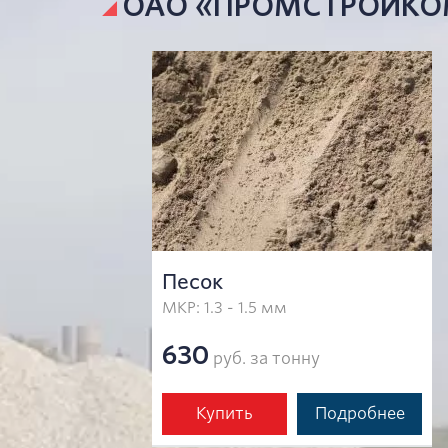
ОАО «ПРОМСТРОЙКОМП
Песок
МКР: 1.3 - 1.5 мм
630
руб. за тонну
Купить
Подробнее