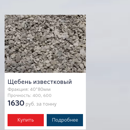
Щебень известковый
Фракция: 40*80мм
Прочность: 400, 600
1630
руб. за тонну
Купить
Подробнее