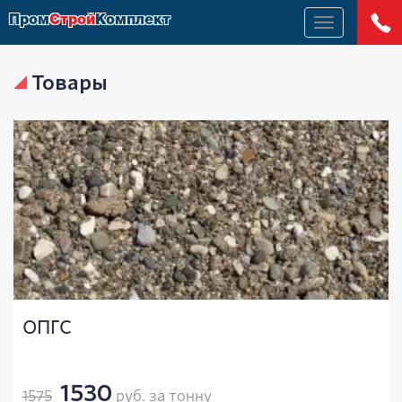
Пром
Строй
Комплект
Меню
Товары
ОПГС
1530
1575
руб. за тонну