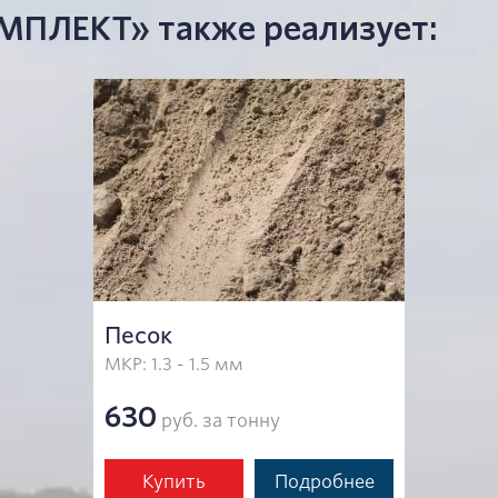
ЛЕКТ» также реализует:
Песок
МКР: 1.3 - 1.5 мм
630
руб. за тонну
Купить
Подробнее