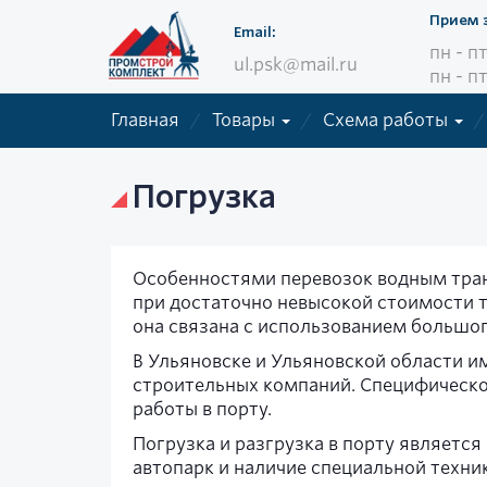
Прием 
Email:
пн - п
ul.psk@mail.ru
пн - пт
Главная
Товары
Схема работы
Погрузка
Особенностями перевозок водным тра
при достаточно невысокой стоимости т
она связана с использованием большог
В Ульяновске и Ульяновской области 
строительных компаний. Специфическо
работы в порту.
Погрузка и разгрузка в порту являе
автопарк и наличие специальной техн