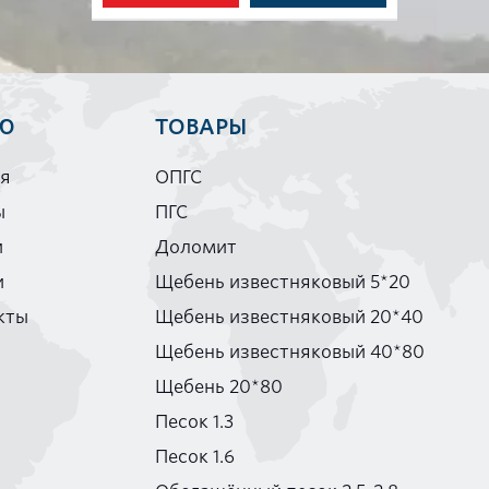
Ю
ТОВАРЫ
ая
ОПГС
ы
ПГС
и
Доломит
и
Щебень известняковый 5*20
кты
Щебень известняковый 20*40
Щебень известняковый 40*80
Щебень 20*80
Песок 1.3
Песок 1.6